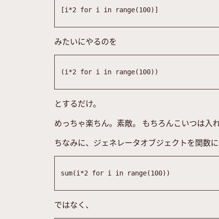
[
i
*
2
for
i
in
range
(
100
)
]
みたいにやるのを
(
i
*
2
for
i
in
range
(
100
)
)
とするだけ。
めっちゃ楽ちん。素敵。 もちろんこいつは入
ちなみに、ジェネレータオブジェクトを関数に
sum
(
i
*
2
for
i
in
range
(
100
)
)
ではなく、