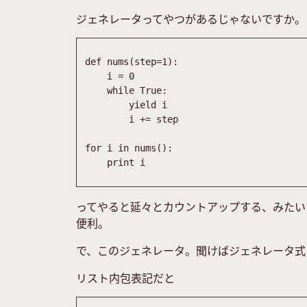
ジェネレータってやつがあるじゃないですか。
def
nums
(
step
=
1
)
:
i
=
0
while
True
:
yield
i
i
+
=
step
for
i
in
nums
(
)
:
print
i
ってやると延々とカウントアップする、みたい
便利。
で、このジェネレータ。聞けばジェネレータ式
リスト内包表記だと