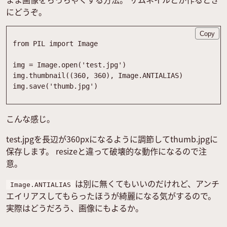
にどうぞ。
Copy
from
PIL
import
Image
img
=
Image
.
open
(
'
test.jpg
'
)
img
.
thumbnail
(
(
360
,
360
)
,
Image
.
ANTIALIAS
)
img
.
save
(
'
thumb.jpg
'
)
こんな感じ。
test.jpgを長辺が360pxになるように調節してthumb.jpgに
保存します。 resizeと違って破壊的な動作になるので注
意。
は別に無くてもいいのだけれど、アンチ
Image.ANTIALIAS
エイリアスしてもらったほうが綺麗になる気がするので。
実際はどうだろう、画像にもよるか。