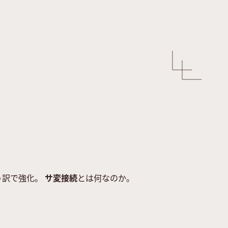
う訳で強化。
サ変接続
とは何なのか。