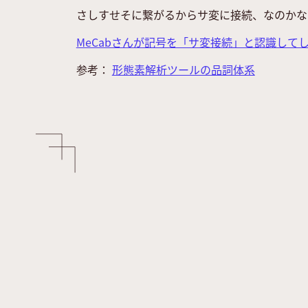
さしすせそに繋がるからサ変に接続、なのかな？
MeCabさんが記号を「サ変接続」と認識して
参考：
形態素解析ツールの品詞体系