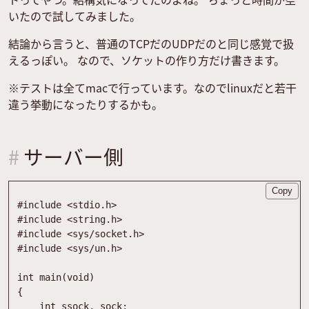
いたので試してみました。
結論から言うと、普通のTCPだのUDPだのと同じ感覚で扱
えるっぽい。 なので、ソケットの作り方だけ書きます。
※テストは全てmacで行っています。なのでlinuxだと若干
違う挙動になったりするかも。
サーバー側
Copy
#
include
<stdio.h>
#
include
<string.h>
#
include
<sys/socket.h>
#
include
<sys/un.h>
int
main
(
void
)
{
int
ssock
,
sock
;