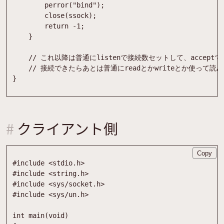
perror
(
"
bind
"
)
;
close
(
ssock
)
;
return
-
1
;
}
}
クライアント側
Copy
#
include
<stdio.h>
#
include
<string.h>
#
include
<sys/socket.h>
#
include
<sys/un.h>
int
main
(
void
)