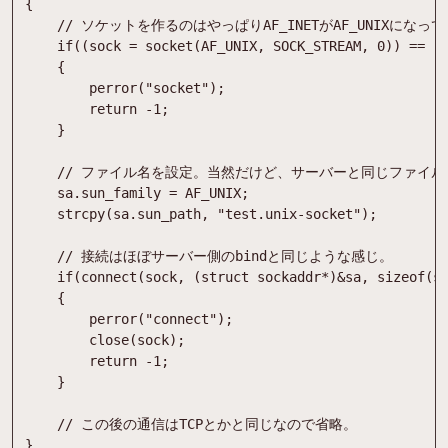
{
if
(
(
sock
=
socket
(
AF_UNIX
,
SOCK_STREAM
,
0
)
)
=
=
-
{
perror
(
"
socket
"
)
;
return
-
1
;
}
sa
.
sun_family
=
AF_UNIX
;
strcpy
(
sa
.
sun_path
,
"
test.unix-socket
"
)
;
if
(
connect
(
sock
,
(
struct
sockaddr
*
)
&
sa
,
sizeof
(
s
{
perror
(
"
connect
"
)
;
close
(
sock
)
;
return
-
1
;
}
}