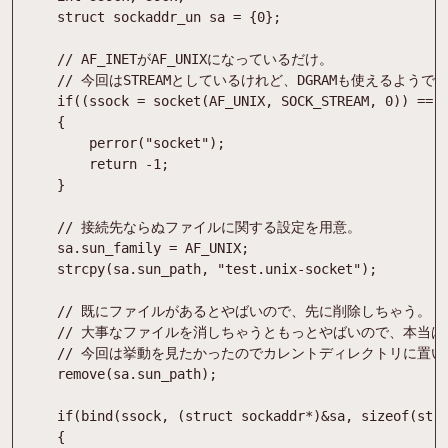
struct
sockaddr_un
sa
=
{
0
}
;
if
(
(
ssock
=
socket
(
AF_UNIX
,
SOCK_STREAM
,
0
)
)
=
=
{
perror
(
"
socket
"
)
;
return
-
1
;
}
sa
.
sun_family
=
AF_UNIX
;
strcpy
(
sa
.
sun_path
,
"
test.unix-socket
"
)
;
remove
(
sa
.
sun_path
)
;
if
(
bind
(
ssock
,
(
struct
sockaddr
*
)
&
sa
,
sizeof
(
str
{