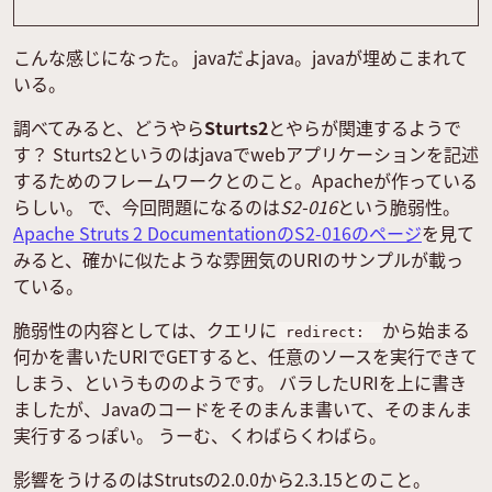
こんな感じになった。 javaだよjava。javaが埋めこまれて
いる。
調べてみると、どうやら
Sturts2
とやらが関連するようで
す？ Sturts2というのはjavaでwebアプリケーションを記述
するためのフレームワークとのこと。Apacheが作っている
らしい。 で、今回問題になるのは
S2-016
という脆弱性。
Apache Struts 2 DocumentationのS2-016のページ
を見て
みると、確かに似たような雰囲気のURIのサンプルが載っ
ている。
脆弱性の内容としては、クエリに
から始まる
redirect:
何かを書いたURIでGETすると、任意のソースを実行できて
しまう、というもののようです。 バラしたURIを上に書き
ましたが、Javaのコードをそのまんま書いて、そのまんま
実行するっぽい。 うーむ、くわばらくわばら。
影響をうけるのはStrutsの2.0.0から2.3.15とのこと。