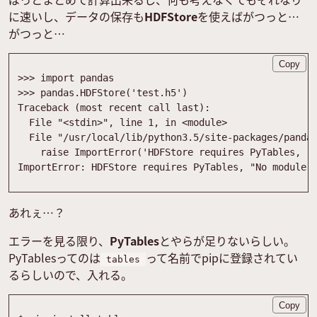
に速いし、データの保存も
HDFStore
を使えばがつっと…
がつっと…
Copy
>>
>
import
pandas
>>
>
pandas
.
HDFStore
(
'
test.h5
'
)
Traceback
(
most
recent
call
last
)
:
File
"
<stdin>
"
,
line
1
,
in
<
module
>
File
"
/usr/local/lib/python3.5/site-packages/panda
raise
ImportError
(
'
HDFStore requires PyTables, 
"
ImportError
:
HDFStore
requires
PyTables
,
"
No module 
あれぇ…？
エラーを見る限り、
PyTables
とやらが足りないらしい。
PyTablesってのは
って名前でpipに登録されてい
tables
るらしいので、入れる。
Copy