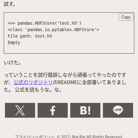
試す。
Copy
>>
>
pandas
.
HDFStore
(
'
test.h5
'
)
<
class
'
pandas
.
io
.
pytables
.
HDFStore
'
>
File
path
:
test
.
h5
Empty
いけた。
っていうことを試行錯誤しながら頑張ってやったのです
が、
公式のリポジトリ
のREADMEに全部書いてありまし
た。 公式を読もうな。な。
プライバシーポリシー
© 2012- MacRat All Rights Reserved.