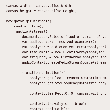
canvas
.
width
=
canvas
.
offsetWidth
;
canvas
.
height
=
canvas
.
offsetHeight
;
navigator
.
getUserMedia
(
{
audio
:
true
}
,
function
(
stream
)
{
document
.
querySelector
(
'audio'
)
.
src
=
URL
.
cr
var
audioContext
=
new
AudioContext
(
)
;
var
analyser
=
audioContext
.
createAnalyser
(
)
var
timeDomain
=
new
Float32Array
(
analyser
.
f
var
frequency
=
new
Uint8Array
(
analyser
.
freq
audioContext
.
createMediaStreamSource
(
stream
)
(
function
animation
(
)
{
analyser
.
getFloatTimeDomainData
(
timeDoma
analyser
.
getByteFrequencyData
(
frequency
)
context
.
clearRect
(
0
,
0
,
canvas
.
width
,
ca
context
.
strokeStyle
=
'blue'
;
context
.
beginPath
(
)
;