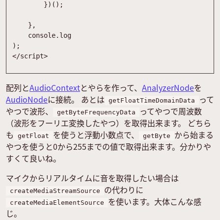
}
)
(
)
;
}
,
console
.
log
)
;
<
/
script
>
配列と
AudioContext
とやらを作って、
AnalyzerNode
を
AudioNode
に接続。 あとは
って
getFloatTimeDomainData
やつで波形、
ってやつで周波数
getByteFrequencyData
（波形をフーリエ変換したやつ）を取得出来ます。 どちら
も
を使うと浮動小数点で、
から始まる
getFloat
getByte
やつを使うと0から255までの値で取得出来ます。分かりや
すくて良いね。
マイクからリアルタイムに音を取得したい場合は
の代わりに
createMediaStreamSource
を使います。大体こんな感
createMediaElementSource
じ。