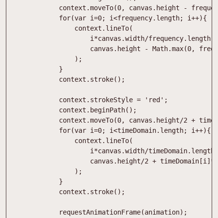
context
.
moveTo
(
0
,
canvas
.
height
-
freque
for
(
var
i
=
0
;
i
<
frequency
.
length
;
i
++
)
{
context
.
lineTo
(
i
*
canvas
.
width
/
frequency
.
length
,
canvas
.
height
-
Math
.
max
(
0
,
freq
)
;
}
context
.
stroke
(
)
;
context
.
strokeStyle
=
'red'
;
context
.
beginPath
(
)
;
context
.
moveTo
(
0
,
canvas
.
height
/
2
+
time
for
(
var
i
=
0
;
i
<
timeDomain
.
length
;
i
++
)
{
context
.
lineTo
(
i
*
canvas
.
width
/
timeDomain
.
length
canvas
.
height
/
2
+
timeDomain
[
i
]
*
)
;
}
context
.
stroke
(
)
;
requestAnimationFrame
(
animation
)
;