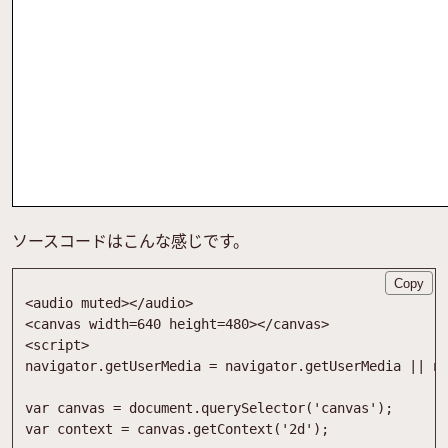
ソースコードはこんな感じです。
Copy
<
audio
muted
>
<
/
audio
>
<
canvas
width
=
640
height
=
480
>
<
/
canvas
>
<
script
>
navigator
.
getUserMedia
=
navigator
.
getUserMedia
||
n
var
canvas
=
document
.
querySelector
(
'canvas'
)
;
var
context
=
canvas
.
getContext
(
'2d'
)
;