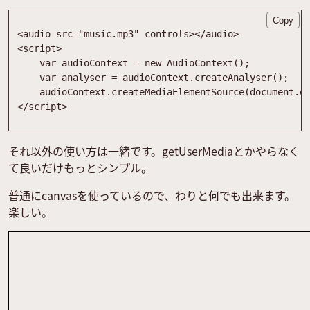
Copy
<
audio
src
=
"music.mp3"
controls
>
<
/
audio
>
<
script
>
var
audioContext
=
new
AudioContext
(
)
;
var
analyser
=
audioContext
.
createAnalyser
(
)
;
audioContext
.
createMediaElementSource
(
document
.
q
<
/
script
>
それ以外の使い方は一緒です。getUserMediaとかやらなく
て良いだけもっとシンプル。
普通にcanvasを使っているので、わりと何でも出来ます。
楽しい。