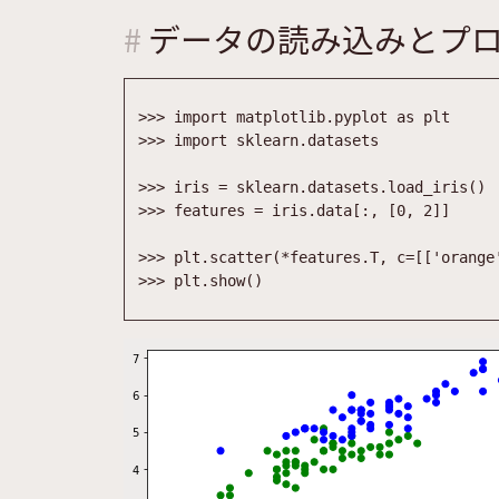
データの読み込みとプ
>>
>
import
matplotlib
.
pyplot
as
plt
>>
>
import
sklearn
.
datasets
>>
>
iris
=
sklearn
.
datasets
.
load_iris
(
)
>>
>
features
=
iris
.
data
[
:
,
[
0
,
2
]
]
>>
>
plt
.
scatter
(
*
features
.
T
,
c
=
[
[
'
orange
>>
>
plt
.
show
(
)