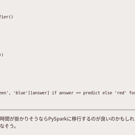
fier
(
)
)
)
een
'
,
'
blue
'
]
[
answer
]
if
answer
==
predict
else
'
red
'
fo
時間が掛かりそうならPySparkに移行するのが良いのかもし
なそう。