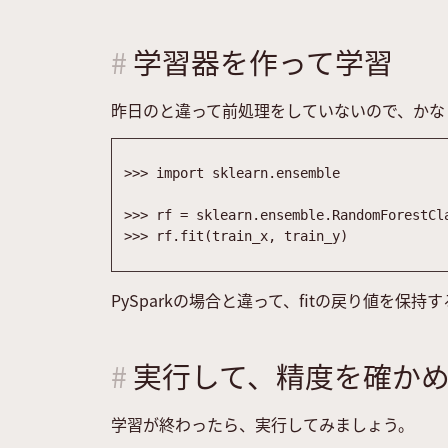
学習器を作って学習
昨日のと違って前処理をしていないので、かな
>>
>
import
sklearn
.
ensemble
>>
>
rf
=
sklearn
.
ensemble
.
RandomForestCl
>>
>
rf
.
fit
(
train_x
,
train_y
)
PySparkの場合と違って、fitの戻り値を保
実行して、精度を確か
学習が終わったら、実行してみましょう。