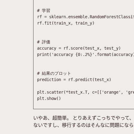
# 学習
rf
=
sklearn
.
ensemble
.
RandomForestClassi
rf
.
fit
(
train_x
,
train_y
)
# 評価
accuracy
=
rf
.
score
(
test_x
,
test_y
)
print
(
'
accuracy 
{0:.2%}
'
.
format
(
accuracy
# 結果のプロット
prediction
=
rf
.
predict
(
test_x
)
plt
.
scatter
(
*
test_x
.
T
,
c
=
[
[
'
orange
'
,
'
gr
plt
.
show
(
)
いやあ、超簡単。 とりあえずこっちでやって、
ないですし、移行するのはそんなに問題になら