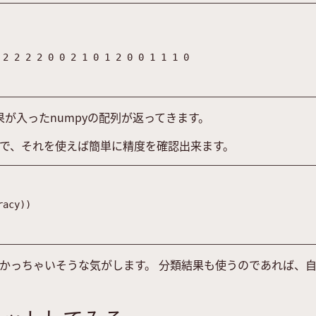
2
2
2
2
0
0
2
1
0
1
2
0
0
1
1
1
0
が入ったnumpyの配列が返ってきます。
で、それを使えば簡単に精度を確認出来ます。
racy
)
)
かっちゃいそうな気がします。 分類結果も使うのであれば、