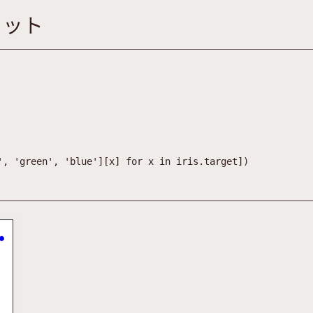
ロット
'
,
'
green
'
,
'
blue
'
]
[
x
]
for
x
in
iris
.
target
]
)