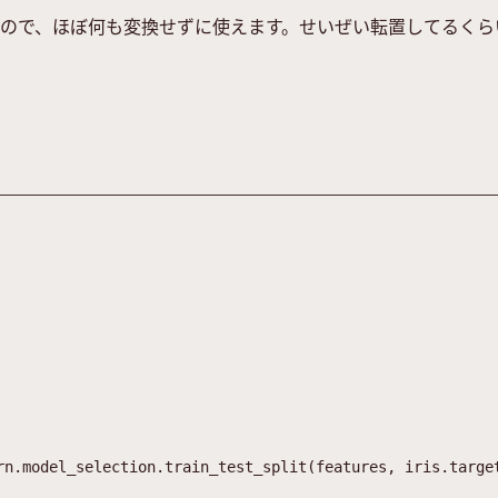
y.arrayを使うので、ほぼ何も変換せずに使えます。せいぜい転置してるく
rn
.
model_selection
.
train_test_split
(
features
,
iris
.
targe