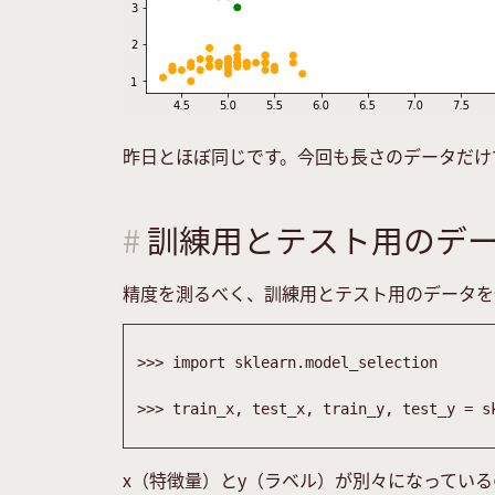
昨日とほぼ同じです。今回も長さのデータだけ
訓練用とテスト用のデ
精度を測るべく、訓練用とテスト用のデータを分
>>
>
import
sklearn
.
model_selection
>>
>
train_x
,
test_x
,
train_y
,
test_y
=
s
x（特徴量）とy（ラベル）が別々になっているの