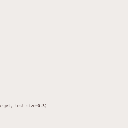
arget
,
test_size
=
0.3
)