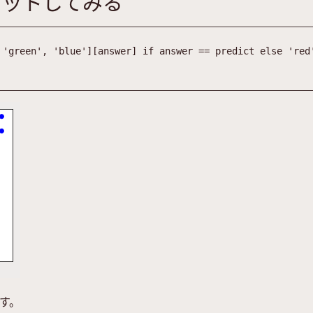
ロットしてみる
'
green
'
,
'
blue
'
]
[
answer
]
if
answer
==
predict
else
'
red
す。