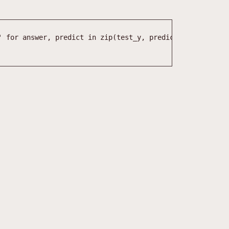
'
for
answer
,
predict
in
zip
(
test_y
,
prediction
)
]
)