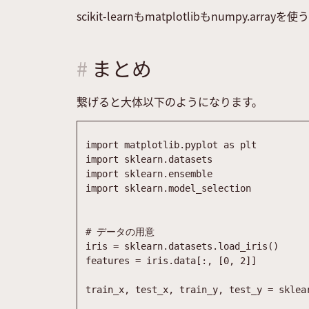
scikit-learnもmatplotlibもnump
まとめ
繋げると大体以下のようになります。
import
matplotlib
.
pyplot
as
plt
import
sklearn
.
datasets
import
sklearn
.
ensemble
import
sklearn
.
model_selection
# データの用意
iris
=
sklearn
.
datasets
.
load_iris
(
)
features
=
iris
.
data
[
:
,
[
0
,
2
]
]
train_x
,
test_x
,
train_y
,
test_y
=
sklea