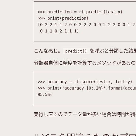
>>
>
prediction
=
rf
.
predict
(
test_x
)
>>
>
print
(
prediction
)
[
0
2
2
1
1
2
0
0
2
2
2
0
0
2
2
2
0
0
1
2
0
1
1
0
2
1
1
1
]
こんな感じ。
を呼ぶと分類した結果
predict()
分類器自体に精度を計算するメソッドがあるの
>>
>
accuracy
=
rf
.
score
(
test_x
,
test_y
)
>>
>
print
(
'
accuracy 
{0:.2%}
'
.
format
(
accu
95.56
%
実行し直すのでデータ量が多い場合は時間が掛