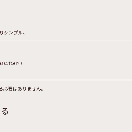
りシンプル。
assifier
(
)
持する必要はありません。
める