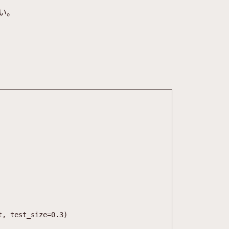
らい。
t
,
test_size
=
0.3
)