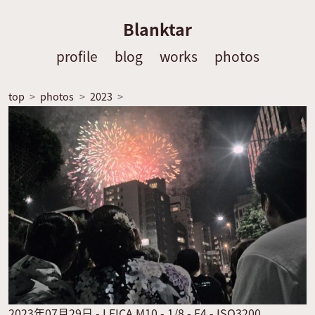
Blanktar
profile
blog
works
photos
top
photos
2023
2023年07月29日 - LEICA M10 - 1/8 - F4 - ISO3200